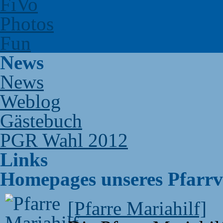
FiVo
Photos
Fun
News
News
Weblog
Gästebuch
PGR Wahl 2012
Links
Homepages unseres Pfarr
[Pfarre Mariahilf]