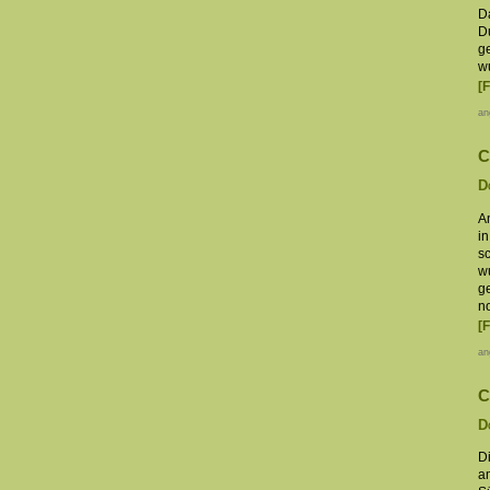
Da
D
ge
w
[
an
C
D
A
i
s
w
g
no
[
an
C
D
D
a