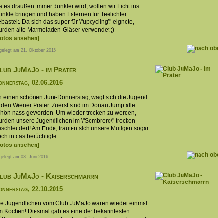
 es draußen immer dunkler wird, wollen wir Licht ins
unkle bringen und haben Laternen für Teelichter
bastelt. Da sich das super für \"upcycling\" eignete,
urden alte Marmeladen-Gläser verwendet ;)
Fotos ansehen]
gelegt am 21. Oktober 2016
lub JuMaJo - im Prater
onnerstag, 02.06.2016
n einen schönen Juni-Donnerstag, wagt sich die Jugend
n den Wiener Prater. Zuerst sind im Donau Jump alle
chön nass geworden. Um wieder trocken zu werden,
urden unsere Jugendlichen im \"Sombrero\" trocken
eschleudert! Am Ende, trauten sich unsere Mutigen sogar
ch in das berüchtigte ...
Fotos ansehen]
gelegt am 03. Juni 2016
lub JuMaJo - Kaiserschmarrn
onnerstag, 22.10.2015
ie Jugendlichen vom Club JuMaJo waren wieder einmal
m Kochen! Diesmal gab es eine der bekanntesten