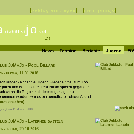
weblog eintragen
mein jumajo
a
jo
riahilf|st
sef
.at
News
Termine
Berichte
Jugend
Fi
lub JuMaJo - Pool Billard
onnerstag, 11.01.2018
ach langer Zeit hat die Jugend wieder einmal zum Köö
griffen und ist ins Laurel Leaf Billard spielen gegangen.
uch wenn die Regeln nicht immer ganz genau
enommen wurden, war es ein gemütlicher ruhiger Abend.
Fotos ansehen]
gelegt am 11. Jänner 2018
lub JuMaJo - Laternen basteln
onnerstag, 20.10.2016