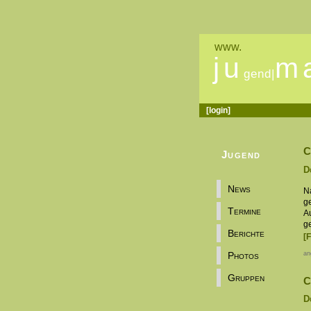
www.
ju
m
gend|
[login]
C
Jugend
D
News
N
ge
Termine
A
g
Berichte
[
an
Photos
Gruppen
C
D