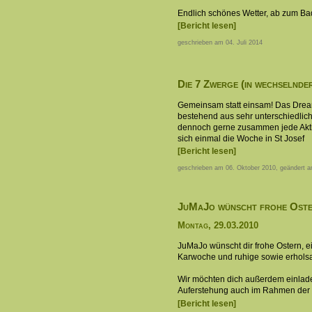
Endlich schönes Wetter, ab zum Ba
[Bericht lesen]
geschrieben am 04. Juli 2014
Die 7 Zwerge (in wechselnde
Gemeinsam statt einsam! Das Dr
bestehend aus sehr unterschiedlic
dennoch gerne zusammen jede Aktivi
sich einmal die Woche in St Josef
[Bericht lesen]
geschrieben am 06. Oktober 2010, geändert 
JuMaJo wünscht frohe Ost
Montag, 29.03.2010
JuMaJo wünscht dir frohe Ostern, e
Karwoche und ruhige sowie erhols
Wir möchten dich außerdem einlade
Auferstehung auch im Rahmen der v
[Bericht lesen]