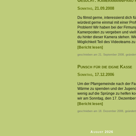
Gesucht: Kameramann/frau f
Sonntag, 21.09.2008
Du filmst gerne, interessierst dich 
würdest gerne einmal mit einer Pro
Problem! Wir haben bei der Firmun
Kamerposten zu vergeben und viell
du hinter dieser Kamera stehen. Wir
Möglichkeit Teil des Videoteams zu 
[Bericht lesen]
geschrieben am 21. September 2008, geänder
Punsch für die eigne Kasse
Sonntag, 17.12.2006
Um der Pfarrgemeinde nach der Fa
Wärme zu spenden und der Jugend
wenig auf die Sprünge zu helfen k
wir am Sonntag, den 17. Dezember
[Bericht lesen]
geschrieben am 18. Dezember 2006, geänder
August 2026