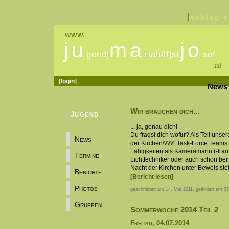
weblog e
www.
ju
ma
jo
gend|
riahilf|st
sef
.at
[login]
News
Wir brauchen dich...
Jugend
... ja, genau dich!
Du fragst dich wofür? Als Teil unsere
News
der Kirchen\\\\\\\" Task-Force Team
Fähigkeiten als Kameramann (-frau),
Termine
Lichttechniker oder auch schon bei
Nacht der Kirchen unter Beweis stel
Berichte
[Bericht lesen]
Photos
geschrieben am 14. Mai 2011, geändert am 27
Gruppen
Sommerwoche 2014 Teil 2
Freitag, 04.07.2014