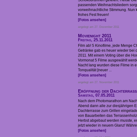
Schokobrunnen gefeiert. Heiße Ofen
passenden Weihnachtsliedern sorgt
vorweihnachtliche Stimmung. Nun k
frohes Fest freuen!
[Fotos ansehen]
angelegt am 27. Dezember 2011
Movienight 2011
Freitag, 25.11.2011
Film ab! 5 Kinofilme, jede Menge C
Getränke gab es heuer wieder bei 
2011. Mit einem Voting über die H
Vormonat 5 Filme ausgewählt werd
Nacht lang wurden diese Filme in e
Tonqualität [neuer ...
[Fotos ansehen]
angelegt am 27. November 2011
Eröffnung der Dachterrass
Samstag, 07.05.2011
Nach dem Photomarathon am Nach
Abend dann alle zur diesjährigen E
Dachterrasse zum Grillen eingela
von Bauarbeiten das Terrassenhol
Herbst abgebaut werden musste, ers
jetzt wieder in neuem Glanz! Währen
[Fotos ansehen]