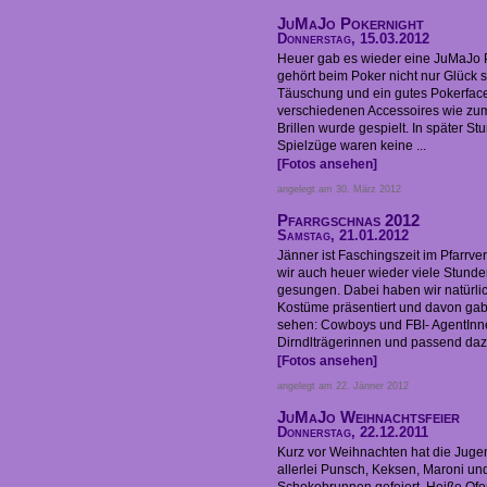
JuMaJo Pokernight
Donnerstag, 15.03.2012
Heuer gab es wieder eine JuMaJo P
gehört beim Poker nicht nur Glück 
Täuschung und ein gutes Pokerface
verschiedenen Accessoires wie zum
Brillen wurde gespielt. In später S
Spielzüge waren keine ...
[Fotos ansehen]
angelegt am 30. März 2012
Pfarrgschnas 2012
Samstag, 21.01.2012
Jänner ist Faschingszeit im Pfarrv
wir auch heuer wieder viele Stunde
gesungen. Dabei haben wir natürli
Kostüme präsentiert und davon gab
sehen: Cowboys und FBI- AgentInn
Dirndlträgerinnen und passend dazu
[Fotos ansehen]
angelegt am 22. Jänner 2012
JuMaJo Weihnachtsfeier
Donnerstag, 22.12.2011
Kurz vor Weihnachten hat die Jugend
allerlei Punsch, Keksen, Maroni un