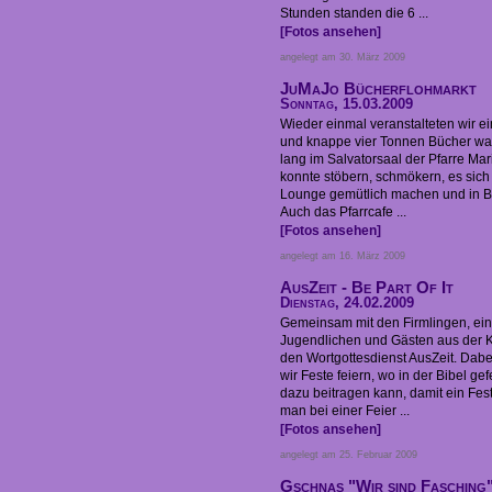
Stunden standen die 6 ...
[Fotos ansehen]
angelegt am 30. März 2009
JuMaJo Bücherflohmarkt
Sonntag, 15.03.2009
Wieder einmal veranstalteten wir e
und knappe vier Tonnen Bücher wa
lang im Salvatorsaal der Pfarre Mari
konnte stöbern, schmökern, es sich
Lounge gemütlich machen und in B
Auch das Pfarrcafe ...
[Fotos ansehen]
angelegt am 16. März 2009
AusZeit - Be Part Of It
Dienstag, 24.02.2009
Gemeinsam mit den Firmlingen, ein
Jugendlichen und Gästen aus der KJ
den Wortgottesdienst AusZeit. Dabe
wir Feste feiern, wo in der Bibel ge
dazu beitragen kann, damit ein Fest
man bei einer Feier ...
[Fotos ansehen]
angelegt am 25. Februar 2009
Gschnas "Wir sind Fasching