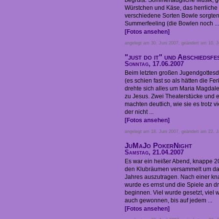
begrüßt. Sommertaugliche Musik, ge
Würstchen und Käse, das herrliche
verschiedene Sorten Bowle sorgten 
Summerfeeling (die Bowlen noch ...
[Fotos ansehen]
angelegt am 30. Juni 2007, geändert am 10. J
"just do it" und Abschiedsfe
Sonntag, 17.06.2007
Beim letzten großen Jugendgottesd
(es schien fast so als hätten die F
drehte sich alles um Maria Magdal
zu Jesus. Zwei Theaterstücke und e
machten deutlich, wie sie es trotz 
der nicht ...
[Fotos ansehen]
angelegt am 18. Juni 2007, geändert am 22. 
JuMaJo PokerNight
Samstag, 21.04.2007
Es war ein heißer Abend, knappe 2
den Klubräumen versammelt um das
Jahres auszutragen. Nach einer k
wurde es ernst und die Spiele an d
beginnen. Viel wurde gesetzt, viel 
auch gewonnen, bis auf jedem ...
[Fotos ansehen]