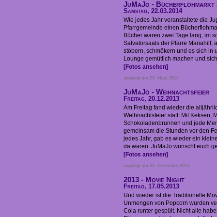
JuMaJo - Bücherflohmarkt
Samstag, 22.03.2014
Wie jedes Jahr veranstaltete die J
Pfarrgemeinde einen Bücherflohma
Bücher waren zwei Tage lang, im 
Salvatorsaals der Pfarre Mariahilf, 
stöbern, schmökern und es sich in
Lounge gemütlich machen und sich 
[Fotos ansehen]
angelegt am 23. März 2014
JuMaJo - Weihnachtsfeier
Freitag, 20.12.2013
Am Freitag fand wieder die alljährl
Weihnachtsfeier statt. Mit Keksen, 
Schokoladenbrunnen und jede Men
gemeinsam die Stunden vor den Fe
jedes Jahr, gab es wieder ein klein
da waren. JuMaJo wünscht euch ges
[Fotos ansehen]
angelegt am 21. Dezember 2013
2013 - Movie Night
Freitag, 17.05.2013
Und wieder ist die Traditionelle Mov
Unmengen von Popcorn wurden ver
Cola runter gespült. Nicht alle hab