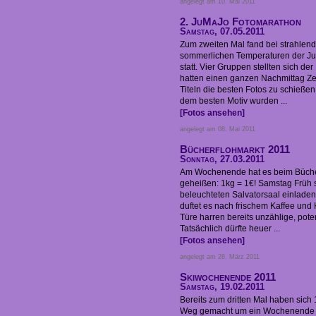
angelegt am 10. Mai 2011
2. JuMaJo Fotomarathon
Samstag, 07.05.2011
Zum zweiten Mal fand bei strahle
sommerlichen Temperaturen der J
statt. Vier Gruppen stellten sich d
hatten einen ganzen Nachmittag Ze
Titeln die besten Fotos zu schieße
dem besten Motiv wurden ...
[Fotos ansehen]
angelegt am 08. Mai 2011
Bücherflohmarkt 2011
Sonntag, 27.03.2011
Am Wochenende hat es beim Büche
geheißen: 1kg = 1€! Samstag Früh s
beleuchteten Salvatorsaal einladen
duftet es nach frischem Kaffee und
Türe harren bereits unzählige, poten
Tatsächlich dürfte heuer ...
[Fotos ansehen]
angelegt am 28. März 2011
Skiwochenende 2011
Samstag, 19.02.2011
Bereits zum dritten Mal haben sich
Weg gemacht um ein Wochenende l