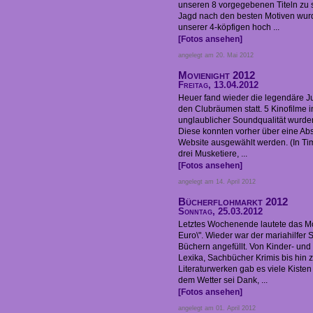
unseren 8 vorgegebenen Titeln zu 
Jagd nach den besten Motiven wur
unserer 4-köpfigen hoch ...
[Fotos ansehen]
angelegt am 20. Mai 2012
Movienight 2012
Freitag, 13.04.2012
Heuer fand wieder die legendäre J
den Clubräumen statt. 5 Kinofilme 
unglaublicher Soundqualität wurde
Diese konnten vorher über eine Ab
Website ausgewählt werden. (In Ti
drei Musketiere, ...
[Fotos ansehen]
angelegt am 14. April 2012
Bücherflohmarkt 2012
Sonntag, 25.03.2012
Letztes Wochenende lautete das Mot
Euro\". Wieder war der mariahilfer S
Büchern angefüllt. Von Kinder- un
Lexika, Sachbücher Krimis bis hi
Literaturwerken gab es viele Kiste
dem Wetter sei Dank, ...
[Fotos ansehen]
angelegt am 01. April 2012