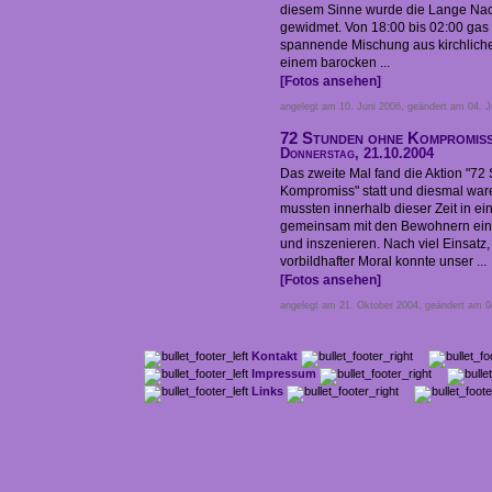
diesem Sinne wurde die Lange Nac
gewidmet. Von 18:00 bis 02:00 gas e
spannende Mischung aus kirchlicher
einem barocken ...
[Fotos ansehen]
angelegt am 10. Juni 2006, geändert am 04. J
72 Stunden ohne Kompromiss
Donnerstag, 21.10.2004
Das zweite Mal fand die Aktion "7
Kompromiss" statt und diesmal war
mussten innerhalb dieser Zeit in e
gemeinsam mit den Bewohnern ein 
und inszenieren. Nach viel Einsatz
vorbildhafter Moral konnte unser ...
[Fotos ansehen]
angelegt am 21. Oktober 2004, geändert am 0
Kontakt
Impressum
Links