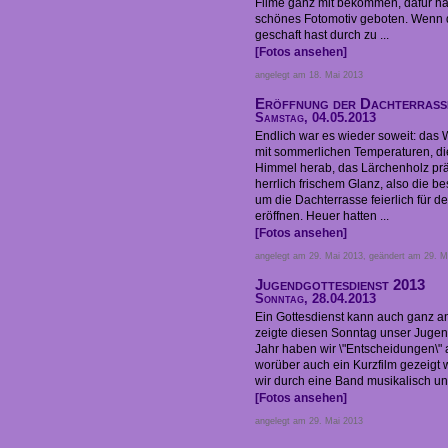
Filme ganz mit bekommen, dafür ha
schönes Fotomotiv geboten. Wenn d
geschaft hast durch zu ...
[Fotos ansehen]
angelegt am 18. Mai 2013
Eröffnung der Dachterrass
Samstag, 04.05.2013
Endlich war es wieder soweit: das 
mit sommerlichen Temperaturen, d
Himmel herab, das Lärchenholz präs
herrlich frischem Glanz, also die 
um die Dachterrasse feierlich für 
eröffnen. Heuer hatten ...
[Fotos ansehen]
angelegt am 29. Mai 2013, geändert am 29. M
Jugendgottesdienst 2013
Sonntag, 28.04.2013
Ein Gottesdienst kann auch ganz a
zeigte diesen Sonntag unser Jugen
Jahr haben wir \"Entscheidungen\"
worüber auch ein Kurzfilm gezeigt
wir durch eine Band musikalisch unt
[Fotos ansehen]
angelegt am 29. Mai 2013