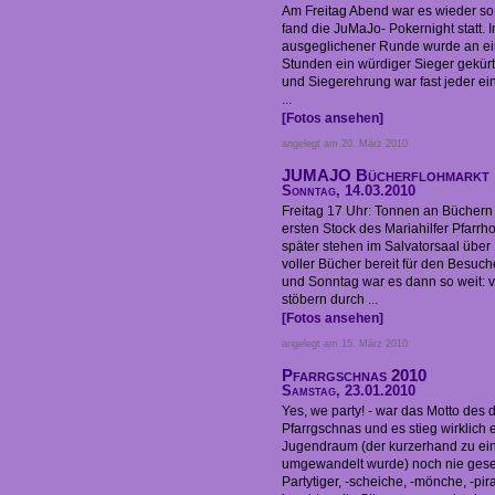
Am Freitag Abend war es wieder so 
fand die JuMaJo- Pokernight statt. I
ausgeglichener Runde wurde an ein
Stunden ein würdiger Sieger gekür
und Siegerehrung war fast jeder ein
...
[Fotos ansehen]
angelegt am 20. März 2010
JUMAJO Bücherflohmarkt
Sonntag, 14.03.2010
Freitag 17 Uhr: Tonnen an Büchern 
ersten Stock des Mariahilfer Pfarrh
später stehen im Salvatorsaal übe
voller Bücher bereit für den Besuc
und Sonntag war es dann so weit: v
stöbern durch ...
[Fotos ansehen]
angelegt am 15. März 2010
Pfarrgschnas 2010
Samstag, 23.01.2010
Yes, we party! - war das Motto des 
Pfarrgschnas und es stieg wirklich e
Jugendraum (der kurzerhand zu ei
umgewandelt wurde) noch nie gese
Partytiger, -scheiche, -mönche, -p