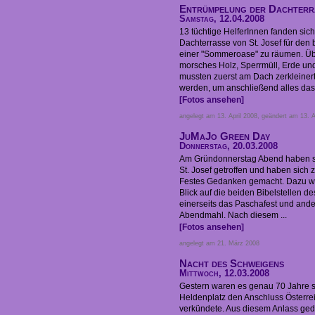
Entrümpelung der Dachterr
Samstag, 12.04.2008
13 tüchtige HelferInnen fanden sich
Dachterrasse von St. Josef für de
einer "Sommeroase" zu räumen. Üb
morsches Holz, Sperrmüll, Erde un
mussten zuerst am Dach zerkleinert
werden, um anschließend alles das 
[Fotos ansehen]
angelegt am 13. April 2008, geändert am 13. A
JuMaJo Green Day
Donnerstag, 20.03.2008
Am Gründonnerstag Abend haben si
St. Josef getroffen und haben sich
Festes Gedanken gemacht. Dazu w
Blick auf die beiden Bibelstellen d
einerseits das Paschafest und ander
Abendmahl. Nach diesem ...
[Fotos ansehen]
angelegt am 21. März 2008
Nacht des Schweigens
Mittwoch, 12.03.2008
Gestern waren es genau 70 Jahre se
Heldenplatz den Anschluss Österre
verkündete. Aus diesem Anlass ged