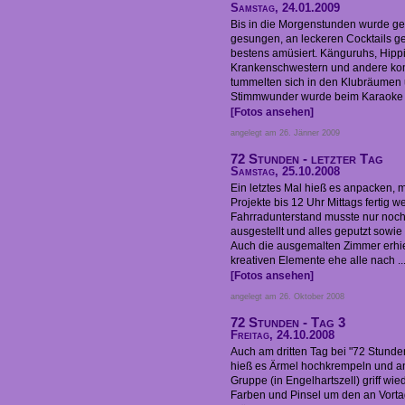
Samstag, 24.01.2009
Bis in die Morgenstunden wurde gef
gesungen, an leckeren Cocktails ge
bestens amüsiert. Känguruhs, Hippi
Krankenschwestern und andere ko
tummelten sich in den Klubräume
Stimmwunder wurde beim Karaoke .
[Fotos ansehen]
angelegt am 26. Jänner 2009
72 Stunden - letzter Tag
Samstag, 25.10.2008
Ein letztes Mal hieß es anpacken, m
Projekte bis 12 Uhr Mittags fertig w
Fahrradunterstand musste nur noch
ausgestellt und alles geputzt sow
Auch die ausgemalten Zimmer erhiel
kreativen Elemente ehe alle nach ..
[Fotos ansehen]
angelegt am 26. Oktober 2008
72 Stunden - Tag 3
Freitag, 24.10.2008
Auch am dritten Tag bei "72 Stund
hieß es Ärmel hochkrempeln und an 
Gruppe (in Engelhartszell) griff wie
Farben und Pinsel um den an Vorta