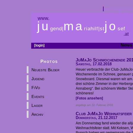
weblog ein
www.
ju
ma
jo
gend|
riahilf|st
sef
.at
News
[login]
JuMaJo Schiwochenende 20
Photos
Samstag, 17.02.2018
Neueste Bilder
Heuer verbrachte der Club-JuMaJo 
Wochenende im Schnee, genauer g
Jugend
Snowboard. Diesmal waren wir am 
drei schöne Zimmer in der Herberg
FiVo
Annaberg“. Bei schönem Wetter Skif
schöneres!
Events
[Fotos ansehen]
Lager
angelegt am 22. Februar 2018
Club JuMaJo Weihnatsfeier
Archiv
Donnerstag, 21.12.2017
Am Donnerstag fand wieder die all
Weihnachtsfeier statt. Mit Keksen,
Punsch haben wir gemeinsam die 