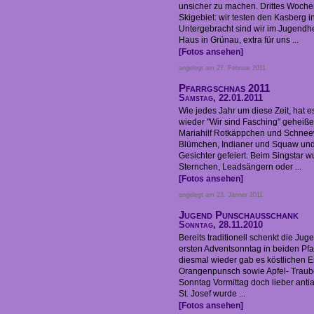
unsicher zu machen. Drittes Wochen
Skigebiet: wir testen den Kasberg i
Untergebracht sind wir im Jugendh
Haus in Grünau, extra für uns ...
[Fotos ansehen]
angelegt am 27. Februar 2011
Pfarrgschnas 2011
Samstag, 22.01.2011
Wie jedes Jahr um diese Zeit, hat
wieder "Wir sind Fasching" geheiß
Mariahilf Rotkäppchen und Schnee
Blümchen, Indianer und Squaw und
Gesichter gefeiert. Beim Singstar 
Sternchen, Leadsängern oder ...
[Fotos ansehen]
angelegt am 23. Jänner 2011
Jugend Punschausschank
Sonntag, 28.11.2010
Bereits traditionell schenkt die Ju
ersten Adventsonntag in beiden Pf
diesmal wieder gab es köstlichen 
Orangenpunsch sowie Apfel- Traube
Sonntag Vormittag doch lieber antia
St. Josef wurde ...
[Fotos ansehen]