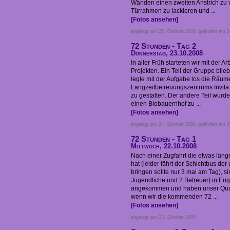
Wänden einen zweiten Anstrich zu ve
Türrahmen zu lackieren und ...
[Fotos ansehen]
angelegt am 25. Oktober 2008, geändert am 2
72 Stunden - Tag 2
Donnerstag, 23.10.2008
In aller Früh starteten wir mit der A
Projekten. Ein Teil der Gruppe blie
legte mit der Aufgabe los die Räum
Langzeitbetreuungszentrums Invita
zu gestalten. Der andere Teil wurd
einen Biobauernhof zu ...
[Fotos ansehen]
angelegt am 24. Oktober 2008, geändert am 2
72 Stunden - Tag 1
Mittwoch, 22.10.2008
Nach einer Zugfahrt die etwas läng
hat (leider fährt der Schichtbus der
bringen sollte nur 3 mal am Tag), s
Jugendliche und 2 Betreuer) in Eng
angekommen und haben unser Quar
wenn wir die kommenden 72 ...
[Fotos ansehen]
angelegt am 23. Oktober 2008