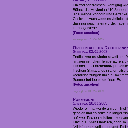
Ein traditionsreiches Event ging wi
Bühne: die Movienight! 10 Stunden 
jede Menge Popcorn und Getränke
Gesichter. Auch wenn es vielleicht
dass nur geschlafen wurde, haben i
Filmbegeisterte ...
[Fotos ansehen]
angelegt am 16. Mai 2009
Grillen auf der Dachterras
Sonntag, 03.05.2009
Endlich war es wieder soweit: das 
mit sommerlichen Temperaturen, d
Himmel, das Lärchenholz präsentiert
frischem Glanz, alles in allem also 
Vorraussetzungen um die Dachterras
Sommerbetrieb zu eröffnen. Es ...
[Fotos ansehen]
angelegt am 04. Mai 2009
Pokernight
Samstag, 28.03.2009
Wieder einmal wurde um den Titel
gespielt und es sollte ein langer 
auf zwei Tischen spielten insgesam
Einzug auf den Finaltisch, doch so w
"All In" gehen wollte niemand. Erst