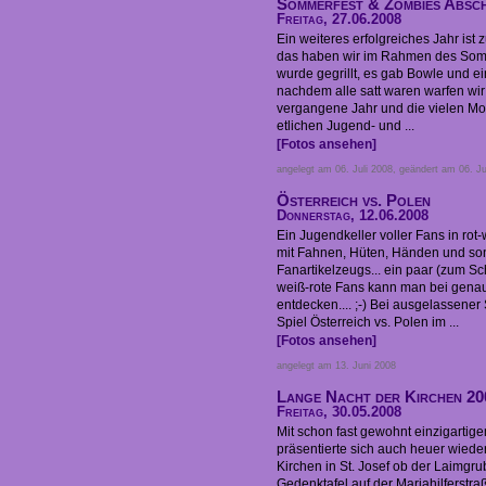
Sommerfest & Zombies Absch
Freitag, 27.06.2008
Ein weiteres erfolgreiches Jahr is
das haben wir im Rahmen des Somm
wurde gegrillt, es gab Bowle und e
nachdem alle satt waren warfen wir
vergangene Jahr und die vielen Mo
etlichen Jugend- und ...
[Fotos ansehen]
angelegt am 06. Juli 2008, geändert am 06. Ju
Österreich vs. Polen
Donnerstag, 12.06.2008
Ein Jugendkeller voller Fans in rot-
mit Fahnen, Hüten, Händen und so
Fanartikelzeugs... ein paar (zum Sch
weiß-rote Fans kann man bei gen
entdecken.... ;-) Bei ausgelassene
Spiel Österreich vs. Polen im ...
[Fotos ansehen]
angelegt am 13. Juni 2008
Lange Nacht der Kirchen 20
Freitag, 30.05.2008
Mit schon fast gewohnt einzigarti
präsentierte sich auch heuer wiede
Kirchen in St. Josef ob der Laimgr
Gedenktafel auf der Mariahilferstra