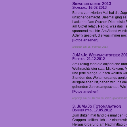
Skiwochenende 2013
Samstag, 16.02.2013
Bereits zum vierten Mal hat die Jug
unsicher gemacht. Diesmal ging es
Lackenhof am Ötscher. Die meiste Z
am Gipfel relativ Neblig, was das 
spannend machte. Am Abend wurde
Activity gespielt, die was immer noch
[Fotos ansehen]
angelegt am 18. Februar 2013
JuMaJo Weihnachtsfeier 20
Freitag, 21.12.2012
Am Freitag fand die alljährliche u
Weihnachtsfeier statt. Mit Keksen,
und jede Menge Punsch wollten wi
Stunden des Weltuntergangs genie
ausgeblieben ist, haben wir uns di
gehenden Jahres angeschaut. Wie .
[Fotos ansehen]
angelegt am 23. Dezember 2012, geändert a
3. JuMaJo Fotomarathon
Donnerstag, 17.05.2012
Zum dritten mal fand diesmal der Fo
Gruppen stellten sich totz einem w
Herausforderung am Nachmittag di