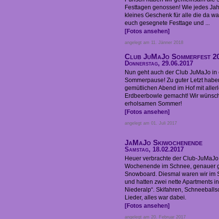
Festtagen genossen! Wie jedes Jahr
kleines Geschenk für alle die da 
euch gesegnete Festtage und ...
[Fotos ansehen]
angelegt am 11. Jänner 2018
Club JuMaJo Sommerfest 2
Donnerstag, 29.06.2017
Nun geht auch der Club JuMaJo in 
Sommerpause! Zu guter Letzt habe
gemütlichen Abend im Hof mit allerl
Erdbeerbowle gemacht! Wir wünsc
erholsamen Sommer!
[Fotos ansehen]
angelegt am 01. Juli 2017
JaMaJo Skiwochenende
Samstag, 18.02.2017
Heuer verbrachte der Club-JuMaJo 
Wochenende im Schnee, genauer g
Snowboard. Diesmal waren wir im S
und hatten zwei nette Apartments i
Niederalp“. Skifahren, Schneeballs
Lieder, alles war dabei.
[Fotos ansehen]
angelegt am 20. Februar 2017