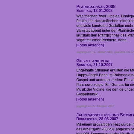
Pfarrgschnas 2008
Samstag, 12.01.2008
Was machen zwei Hippies, Hooligan
Piratin, ein Hausmädchen, ein(e) se
und viele komische Gestalten mehr
Samstagabend unter der Pfarrkirche 
lautstark den Pfarrgschnas des Pfa
sogar mit einer Premiere, denn ...
[Fotos ansehen]
angelegt am 14. Jänner 2008, geändert am 22
Gospel and more
Sonntag, 21.10.2007
Engelhafte Stimmen erfüllten die Mar
Happy-Angel-Band im Rahmen eines
Gospel und anderen Liedern Einsat
Parchowo zeigte. Ein Genuss für d
Musik der Violine, die den gelunge
Gospelmusik ...
[Fotos ansehen]
angelegt am 22. Oktober 2007
Jahresabschluss und Somme
Donnerstag, 28.06.2007
Mit einem großartigen Fest wurde im
das Arbeitsjahr 2006/07 abgeschl