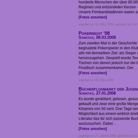
hunderte Menschen der über 80.00
Regimes und entzündeten Kerzen - f
Unsere FirmkandidatInnen waren au
[Fotos ansehen]
angelegt am 13. März 2008, geändert am 14.
Pokernight '08
Samstag, 08.03.2008
Zum zweiten Mal in der Geschicht
begnadete Pokerspieler in den K
alle mit demselben Ziel: als Sieger
hervorzugehen. Gespielt wurde Tex
Tischen von denen jedoch nur die 
Finaltisch zusammenkamen. Der ...
[Fotos ansehen]
angelegt am 09. März 2008
Bücherflohmarkt der Jugen
Sonntag, 27.01.2008
Es wurde gestöbert, gelesen, gesuc
gekauft und zwar eine große Meng
Kilopreis von 50 cent. Drei Tage la
Möglichkeit aus einem wirklich brei
Literatur das für sich passende Bu
auszusuchen. Dabei ...
[Fotos ansehen]
angelegt am 27. Jänner 2008, geändert am 31