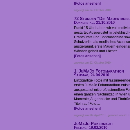
[Fotos ansehen]
angelegt am 24. Oktober 2010
72 Stunden "Die Mauer muss
Donnerstag, 21.10.2010
Punkt 15 Uhr haben wir voll motivier
gestartet. Ausgerüstet mit elektr
Drahtbürste und Bohrmaschine so
Schutzbrille als modisches Access
ausgeräumt, erste Mauern eingeriss
Wänden geholt und Löcher ...
[Fotos ansehen]
angelegt am 22. Oktober 2010
1. JuMaJo Fotomarathon
Samstag, 24.04.2010
Einzigartige Fotos mit faszinierend
ersten JuMaJo Fotomarathon entst
ausgestattet mit professionellem 
einen ganzen Nachmittag in Wien 
Momente, Augenblicke und Eindrü
Titeln auf Foto ...
[Fotos ansehen]
angelegt am 26. April 2010, geändert am 21.
JuMaJo Pokernight
Freitag, 19.03.2010