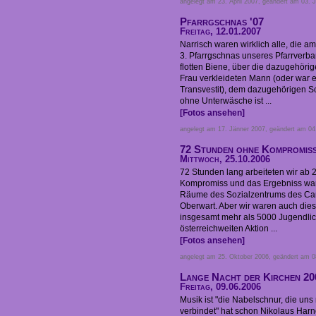
angelegt am 23. April 2007, geändert am 03. 
Pfarrgschnas '07
Freitag, 12.01.2007
Narrisch waren wirklich alle, die 
3. Pfarrgschnas unseres Pfarrverb
flotten Biene, über die dazugehöri
Frau verkleideten Mann (oder war e
Transvestit), dem dazugehörigen Sc
ohne Unterwäsche ist ...
[Fotos ansehen]
angelegt am 17. Jänner 2007, geändert am 04
72 Stunden ohne Kompromiss
Mittwoch, 25.10.2006
72 Stunden lang arbeiteten wir ab 
Kompromiss und das Ergebniss war
Räume des Sozialzentrums des Carit
Oberwart. Aber wir waren auch dies
insgesamt mehr als 5000 Jugendli
österreichweiten Aktion ...
[Fotos ansehen]
angelegt am 25. Oktober 2006, geändert am 08
Lange Nacht der Kirchen 20
Freitag, 09.06.2006
Musik ist "die Nabelschnur, die uns
verbindet" hat schon Nikolaus Harn