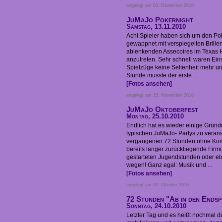
angelegt am 03. Dezember 2010
JuMaJo Pokernight
Samstag, 13.11.2010
Acht Spieler haben sich um den Po
gewappnet mit verspiegelten Brille
ablenkenden Assecoires im Texas
anzutreten. Sehr schnell waren Ein
Spielzüge keine Seltenheit mehr un
Stunde musste der erste ...
[Fotos ansehen]
angelegt am 15. November 2010
JuMaJo Oktoberfest
Montag, 25.10.2010
Endlich hat es wieder einige Grün
typischen JuMaJo- Partys zu veranst
vergangenen 72 Stunden ohne Kom
bereits länger zurückliegende Firm
gestarteten Jugendstunden oder eb
wegen! Ganz egal: Musik und ...
[Fotos ansehen]
angelegt am 30. Oktober 2010
72 Stunden "Ab in den Ends
Sonntag, 24.10.2010
Letzter Tag und es heißt nochmal di