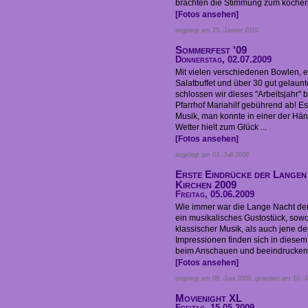
brachten die Stimmung zum kochen. 
[Fotos ansehen]
angelegt am 25. Jänner 2010
Sommerfest '09
Donnerstag, 02.07.2009
Mit vielen verschiedenen Bowlen, e
Salatbuffet und über 30 gut gelaun
schlossen wir dieses "Arbeitsjahr"
Pfarrhof Mariahilf gebührend ab! 
Musik, man konnte in einer der Hä
Wetter hielt zum Glück ...
[Fotos ansehen]
angelegt am 03. Juli 2009
Erste Eindrücke der Langen
Kirchen 2009
Freitag, 05.06.2009
Wie immer war die Lange Nacht der 
ein musikalisches Gustostück, sowo
klassischer Musik, als auch jene d
Impressionen finden sich in diesem
beim Anschauen und beeindrucken 
[Fotos ansehen]
angelegt am 08. Juni 2009, geändert am 10. J
Movienight XL
Freitag, 15.05.2009