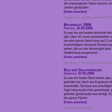
die ursprüngliche Stelle erinnert, w
Jahren gestanden ...
[Fotos ansehen]
angelegt am 18. Juni 2008, geändert am 20. J
Movienight 2008
Freitag, 16.05.2008
Es war die am besten besuchte Mov
gibt. Über 40 Leute versammelten 
um eine ganze Nacht lang auf 2 L
hochwertigem Surround Sound insg
sehen, die vor der Movienight über
Abstimmung ausgesucht ...
[Fotos ansehen]
angelegt am 17. Mai 2008, geändert am 19. M
Bau der Dachterrasse
Samstag, 03.05.2008
Es war ein hartes Stück Arbeit, da
geleistet hat, doch das Ergebniss l
traumhafter Terrasse aus prächtige
Tage lang wurde Holz geschleppt, 
gebohrt, geschraubt und verlegt. 
die ganze Fläche ...
[Fotos ansehen]
angelegt am 03. Mai 2008