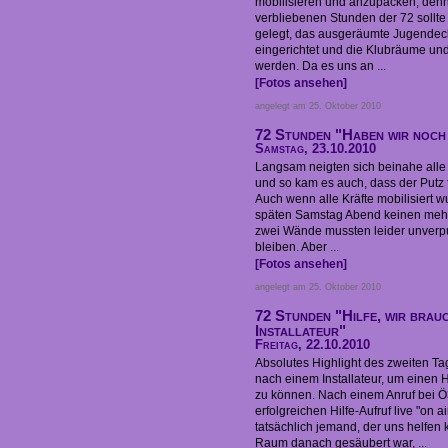
mobilisieren und anzupacken, denn
verbliebenen Stunden der 72 sollt
gelegt, das ausgeräumte Jugendeck
eingerichtet und die Klubräume und
werden. Da es uns an ...
[Fotos ansehen]
angelegt am 25. Oktober 2010
72 Stunden "Haben wir noch 
Samstag, 23.10.2010
Langsam neigten sich beinahe alle
und so kam es auch, dass der Putz
Auch wenn alle Kräfte mobilisiert 
späten Samstag Abend keinen mehr 
zwei Wände mussten leider unverpu
bleiben. Aber ...
[Fotos ansehen]
angelegt am 25. Oktober 2010
72 Stunden "Hilfe, wir brauc
Installateur"
Freitag, 22.10.2010
Absolutes Highlight des zweiten T
nach einem Installateur, um einen
zu können. Nach einem Anruf bei 
erfolgreichen Hilfe-Aufruf live "on 
tatsächlich jemand, der uns helfen
Raum danach gesäubert war, ...